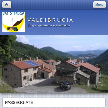
Menu
V A L D I B R U C I A
Borgo rigenerante e stimolante
PASSEGGIATE