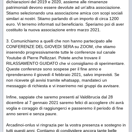
dichiarazioni del 2019 e 2020, assieme alle rimanenze
patrimoniali devono essere devolute ad un'altra associazione.
Stiamo selezionando una associazione amica con scopi sociali
similari ai nostri. Stiamo parlando di un importo di circa 1200
euro. Vi terremo informati sul beneficiario. Speriamo poi di aver
costituito la nuova associazione entro marzo 2021.
3. Comunichiamo a quelli che non hanno partecipato alle
CONFERENZE DEL GIOVEDI SERA su ZOOM, che stiamo
inserendo progressivamente tutte le conferenze sul canale
Youtube di Pierre Pellizzari. Potete anche trovare il
RILASSAMENTO GUIDATO che vi consigliamo di sperimentare.
Queste conferenze sono sospese per il fine anno e
riprenderanno il giovedì 4 febbraio 2021, salvo imprevisti. Se
non ricevete gli avvisi tramite whatsapp, mandateci un
messaggio di richiesta e vi inseriremo nei gruppi da avvisare.
Infine, sappiate che saremo presenti al Valdibrucia dal 28
dicembre al 7 gennaio 2021 saremo felici di accogliere chi avrà
voglia e coraggio di raggiungerci e passeremo il periodo di fine
anno sereni e senza paure.
Arcadinoi-onlus vi ringrazia per la vostra presenza e sostegno in
tutti questi anni. Contiamo di condividere ancora tante belle