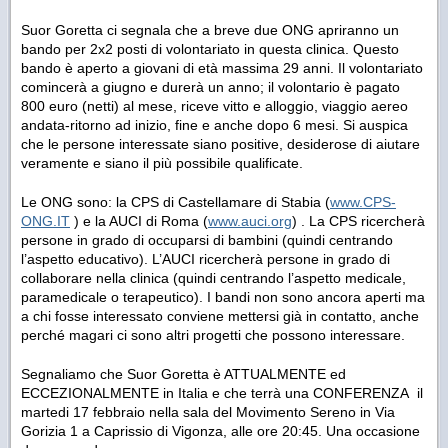
Suor Goretta ci segnala che a breve due ONG apriranno un
bando per 2x2 posti di volontariato in questa clinica. Questo
bando è aperto a giovani di età massima 29 anni. Il volontariato
comincerà a giugno e durerà un anno; il volontario è pagato
800 euro (netti) al mese, riceve vitto e alloggio, viaggio aereo
andata-ritorno ad inizio, fine e anche dopo 6 mesi. Si auspica
che le persone interessate siano positive, desiderose di aiutare
veramente e siano il più possibile qualificate.
Le ONG sono: la CPS di Castellamare di Stabia (
www.CPS-
ONG.IT
) e la AUCI di Roma (
www.auci.org
) . La CPS ricercherà
persone in grado di occuparsi di bambini (quindi centrando
l’aspetto educativo). L’AUCI ricercherà persone in grado di
collaborare nella clinica (quindi centrando l’aspetto medicale,
paramedicale o terapeutico). I bandi non sono ancora aperti ma
a chi fosse interessato conviene mettersi già in contatto, anche
perché magari ci sono altri progetti che possono interessare.
Segnaliamo che Suor Goretta è ATTUALMENTE ed
ECCEZIONALMENTE in Italia e che terrà una CONFERENZA il
martedi 17 febbraio nella sala del Movimento Sereno in Via
Gorizia 1 a Caprissio di Vigonza, alle ore 20:45. Una occasione