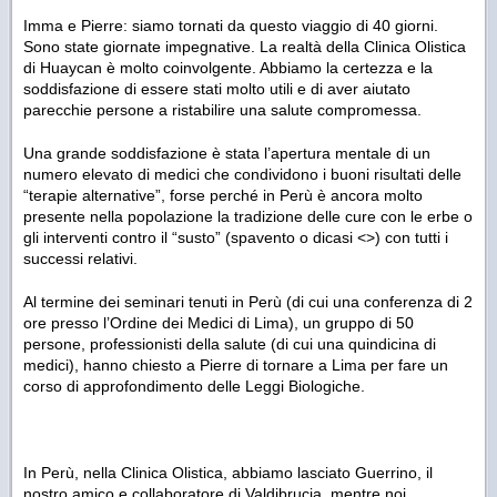
Imma e Pierre: siamo tornati da questo viaggio di 40 giorni.
Sono state giornate impegnative. La realtà della Clinica Olistica
di Huaycan è molto coinvolgente. Abbiamo la certezza e la
soddisfazione di essere stati molto utili e di aver aiutato
parecchie persone a ristabilire una salute compromessa.
Una grande soddisfazione è stata l’apertura mentale di un
numero elevato di medici che condividono i buoni risultati delle
“terapie alternative”, forse perché in Perù è ancora molto
presente nella popolazione la tradizione delle cure con le erbe o
gli interventi contro il “susto” (spavento o dicasi <>) con tutti i
successi relativi.
Al termine dei seminari tenuti in Perù (di cui una conferenza di 2
ore presso l’Ordine dei Medici di Lima), un gruppo di 50
persone, professionisti della salute (di cui una quindicina di
medici), hanno chiesto a Pierre di tornare a Lima per fare un
corso di approfondimento delle Leggi Biologiche.
In Perù, nella Clinica Olistica, abbiamo lasciato Guerrino, il
nostro amico e collaboratore di Valdibrucia, mentre noi