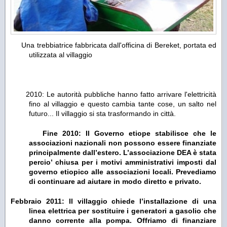
Una trebbiatrice fabbricata dall'officina di Bereket, portata ed
utilizzata al villaggio
2010: Le autorità pubbliche hanno fatto arrivare l'elettricità
fino al villaggio e questo cambia tante cose, un salto nel
futuro... Il villaggio si sta trasformando in città.
Fine 2010: Il Governo etiope stabilisce che le
associazioni nazionali non possono essere finanziate
principalmente dall’estero. L’associazione DEA è stata
percio’ chiusa per i motivi amministrativi imposti dal
governo etiopico alle associazioni locali. Prevediamo
di continuare ad aiutare in modo diretto e privato.
Febbraio 2011: Il villaggio chiede l’installazione di una
linea elettrica per sostituire i generatori a gasolio che
danno corrente alla pompa. Offriamo di finanziare