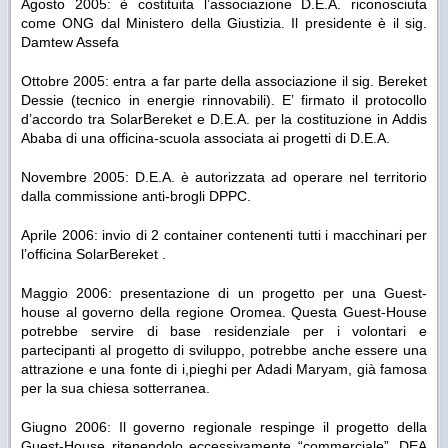
Agosto 2005: è costituita l’associazione D.E.A. riconosciuta
come ONG dal Ministero della Giustizia. Il presidente è il sig.
Damtew Assefa
Ottobre 2005: entra a far parte della associazione il sig. Bereket
Dessie (tecnico in energie rinnovabili). E’ firmato il protocollo
d’accordo tra SolarBereket e D.E.A. per la costituzione in Addis
Ababa di una officina-scuola associata ai progetti di D.E.A.
Novembre 2005: D.E.A. è autorizzata ad operare nel territorio
dalla commissione anti-brogli DPPC.
Aprile 2006: invio di 2 container contenenti tutti i macchinari per
l’officina SolarBereket .
Maggio 2006: presentazione di un progetto per una Guest-
house al governo della regione Oromea. Questa Guest-House
potrebbe servire di base residenziale per i volontari e
partecipanti al progetto di sviluppo, potrebbe anche essere una
attrazione e una fonte di i,pieghi per Adadi Maryam, già famosa
per la sua chiesa sotterranea.
Giugno 2006: Il governo regionale respinge il progetto della
Guest-House ritenendolo eccessivamente “commerciale”. DEA