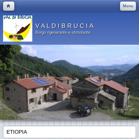
Menu
V A L D I B R U C I A
Borgo rigenerante e stimolante
ETIOPIA