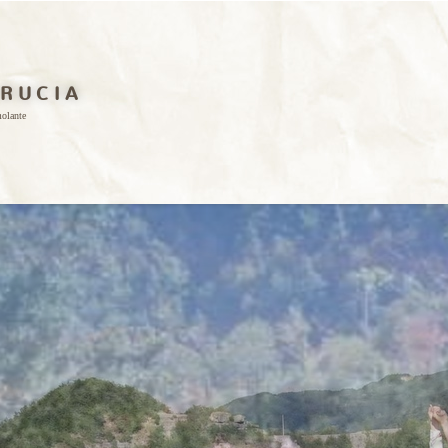
 R U C I A
molante