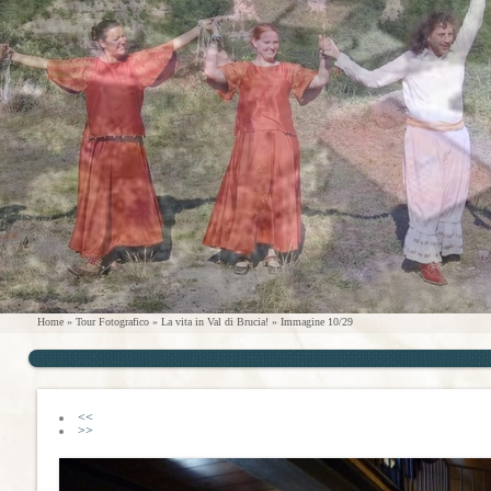
Home
»
Tour Fotografico
»
La vita in Val di Brucia!
» Immagine 10/29
<<
>>