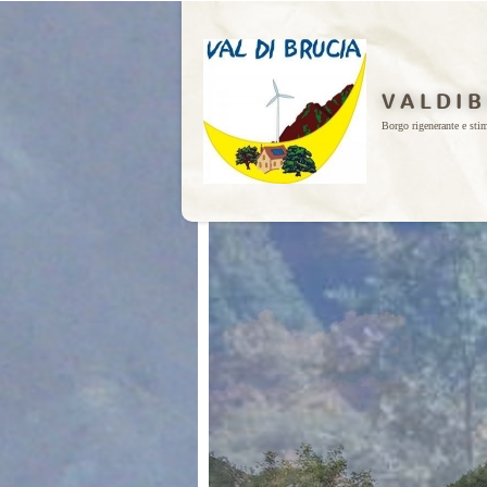
V A L D I B
Borgo rigenerante e sti